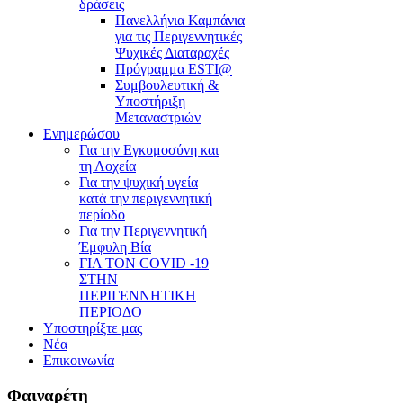
δράσεις
Πανελλήνια Καμπάνια
για τις Περιγεννητικές
Ψυχικές Διαταραχές
Πρόγραμμα ESTI@
Συμβουλευτική &
Υποστήριξη
Μεταναστριών
Ενημερώσου
Για την Εγκυμοσύνη και
τη Λοχεία
Για την ψυχική υγεία
κατά την περιγεννητική
περίοδο
Για την Περιγεννητική
Έμφυλη Βία
ΓΙΑ ΤΟΝ COVID -19
ΣΤΗΝ
ΠΕΡΙΓΕΝΝΗΤΙΚΗ
ΠΕΡΙΟΔΟ
Υποστηρίξτε μας
Νέα
Επικοινωνία
Φαιναρέτη