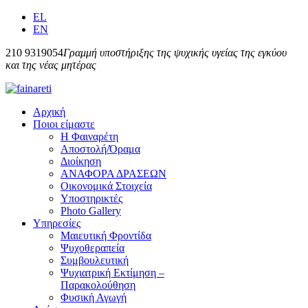
EL
EN
210 9319054
Γραμμή υποστήριξης της ψυχικής υγείας της εγκύου
και της νέας μητέρας
Αρχική
Ποιοι είμαστε
Η Φαιναρέτη
Αποστολή/Όραμα
Διοίκηση
ΑΝΑΦΟΡΑ ΔΡΑΣΕΩΝ
Οικονομικά Στοιχεία
Υποστηρικτές
Photo Gallery
Υπηρεσίες
Μαιευτική Φροντίδα
Ψυχοθεραπεία
Συμβουλευτική
Ψυχιατρική Εκτίμηση –
Παρακολούθηση
Φυσική Αγωγή