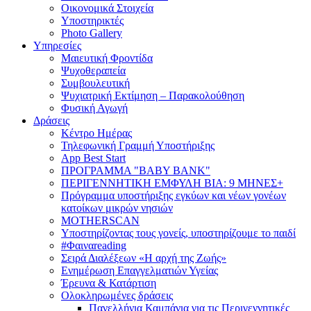
Οικονομικά Στοιχεία
Υποστηρικτές
Photo Gallery
Υπηρεσίες
Μαιευτική Φροντίδα
Ψυχοθεραπεία
Συμβουλευτική
Ψυχιατρική Εκτίμηση – Παρακολούθηση
Φυσική Αγωγή
Δράσεις
Κέντρο Ημέρας
Τηλεφωνική Γραμμή Υποστήριξης
App Best Start
ΠΡΟΓΡΑΜΜΑ "BABY BANK"
ΠΕΡΙΓΕΝΝΗΤΙΚΗ ΕΜΦΥΛΗ ΒΙΑ: 9 ΜΗΝΕΣ+
Πρόγραμμα υποστήριξης εγκύων και νέων γονέων
κατοίκων μικρών νησιών
MOTHERSCAN
Υποστηρίζοντας τους γονείς, υποστηρίζουμε το παιδί
#Φαιναreading
Σειρά Διαλέξεων «Η αρχή της Ζωής»
Ενημέρωση Επαγγελματιών Υγείας
Έρευνα & Κατάρτιση
Ολοκληρωμένες δράσεις
Πανελλήνια Καμπάνια για τις Περιγεννητικές