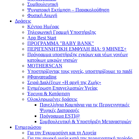
Συμβουλευτική
Ψυχιατρική Εκτίμηση – Παρακολούθηση
Φυσική Αγωγή
Δράσεις
Κέντρο Ημέρας
Τηλεφωνική Γραμμή Υποστήριξης
App Best Start
ΠΡΟΓΡΑΜΜΑ "BABY BANK"
ΠΕΡΙΓΕΝΝΗΤΙΚΗ ΕΜΦΥΛΗ ΒΙΑ: 9 ΜΗΝΕΣ+
Πρόγραμμα υποστήριξης εγκύων και νέων γονέων
κατοίκων μικρών νησιών
MOTHERSCAN
Υποστηρίζοντας τους γονείς, υποστηρίζουμε το παιδί
#Φαιναreading
Σειρά Διαλέξεων «Η αρχή της Ζωής»
Ενημέρωση Επαγγελματιών Υγείας
Έρευνα & Κατάρτιση
Ολοκληρωμένες δράσεις
Πανελλήνια Καμπάνια για τις Περιγεννητικές
Ψυχικές Διαταραχές
Πρόγραμμα ESTI@
Συμβουλευτική & Υποστήριξη Μεταναστριών
Ενημερώσου
Για την Εγκυμοσύνη και τη Λοχεία
Για την ψυχική υγεία κατά την περιγεννητική περίοδο