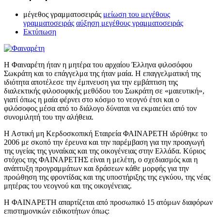
μέγεθος γραμματοσειράς
μείωση του μεγέθους
γραμματοσειράς
αύξηση μεγέθους γραμματοσειράς
Εκτύπωση
Η Φαιναρέτη ήταν η μητέρα του αρχαίου Έλληνα φιλοσόφου
Σωκράτη και το επάγγελμα της ήταν μαία. Η επαγγελματική της
ιδιότητα αποτέλεσε την έμπνευση για την εμβάπτιση της
διαλεκτικής φιλοσοφικής μεθόδου του Σωκράτη σε «μαιευτική»,
γιατί όπως η μαία φέρνει στο κόσμο το νεογνό έτσι και ο
φιλόσοφος μέσα από το διάλογο δύναται να εκμαιεύει από τον
συνομιλητή του την αλήθεια.
Η Αστική μη Κερδοσκοπική Εταιρεία ΦΑΙΝΑΡΕΤΗ ιδρύθηκε το
2006 με σκοπό την έρευνα και την παρέμβαση για την προαγωγή
της υγείας της γυναίκας και της οικογένειας στην Ελλάδα. Κύριος
στόχος της ΦΑΙΝΑΡΕΤΗΣ είναι η μελέτη, ο σχεδιασμός και η
ανάπτυξη προγραμμάτων και δράσεων κάθε μορφής για την
προώθηση της φροντίδας και της υποστήριξης της εγκύου, της νέας
μητέρας του νεογνού και της οικογένειας.
Η ΦΑΙΝΑΡΕΤΗ απαρτίζεται από προσωπικό 15 ατόμων διαφόρων
επιστημονικών ειδικοτήτων όπως: