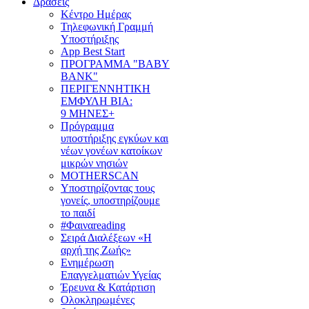
Δράσεις
Κέντρο Ημέρας
Τηλεφωνική Γραμμή
Υποστήριξης
App Best Start
ΠΡΟΓΡΑΜΜΑ "BABY
BANK"
ΠΕΡΙΓΕΝΝΗΤΙΚΗ
ΕΜΦΥΛΗ ΒΙΑ:
9 ΜΗΝΕΣ+
Πρόγραμμα
υποστήριξης εγκύων και
νέων γονέων κατοίκων
μικρών νησιών
MOTHERSCAN
Υποστηρίζοντας τους
γονείς, υποστηρίζουμε
το παιδί
#Φαιναreading
Σειρά Διαλέξεων «Η
αρχή της Ζωής»
Ενημέρωση
Επαγγελματιών Υγείας
Έρευνα & Κατάρτιση
Ολοκληρωμένες