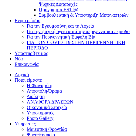
Ψυχικές Διαταραχές
Πρόγραμμα ESTI@
Συμβουλευτική & Υποστήριξη Μεταναστριών
Ενημερώσου
Για την Εγκυμοσύνη και τη Λοχεία
Για την ψυχική υγεία κατά την περιγεννητική περίοδο
Για την Περιγεννητική Έμφυλη Βία
ΓΙΑ ΤΟΝ COVID -19 ΣΤΗΝ ΠΕΡΙΓΕΝΝΗΤΙΚΗ
ΠΕΡΙΟΔΟ
Υποστηρίξτε μας
Νέα
Επικοινωνία
Αρχική
Ποιοι είμαστε
Η Φαιναρέτη
Αποστολή/Όραμα
Διοίκηση
ΑΝΑΦΟΡΑ ΔΡΑΣΕΩΝ
Οικονομικά Στοιχεία
Υποστηρικτές
Photo Gallery
Υπηρεσίες
Μαιευτική Φροντίδα
Ψυχοθεραπεία